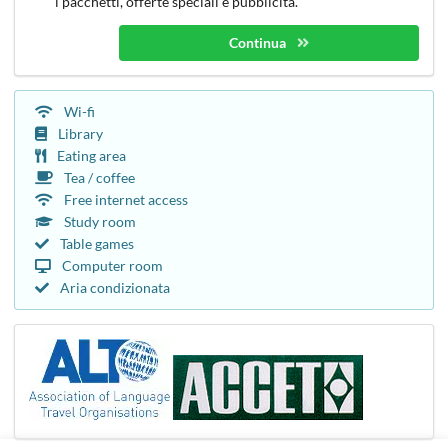
i pacchetti, offerte speciali e pubblicità.
Continua
Wi-fi
Library
Eating area
Tea / coffee
Free internet access
Study room
Table games
Computer room
Aria condizionata