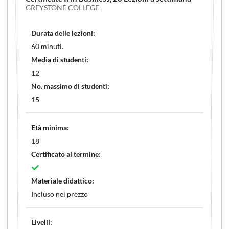
GREYSTONE COLLEGE
Durata delle lezioni:
60 minuti.
Media di studenti:
12
No. massimo di studenti:
15
Età minima:
18
Certificato al termine:
Materiale didattico:
Incluso nel prezzo
Livelli: