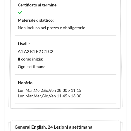
Certificato al termine:
Materiale didattico:
Non incluso nel prezzo e obbligatorio
Livelli:
A1 A2 B1 B2 C1 C2
Il corso inizia:
Ogni settimana
Horário:
Lun,Mar,Mer,Gio,Ven 08:30 » 11:15
Lun,Mar,Mer,Gio,Ven 11:45 » 13:00
General English
, 24 Lezioni a settimana