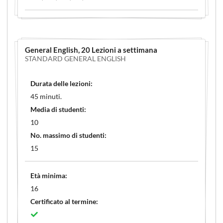
General English
, 20 Lezioni a settimana
STANDARD GENERAL ENGLISH
Durata delle lezioni:
45 minuti.
Media di studenti:
10
No. massimo di studenti:
15
Età minima:
16
Certificato al termine: