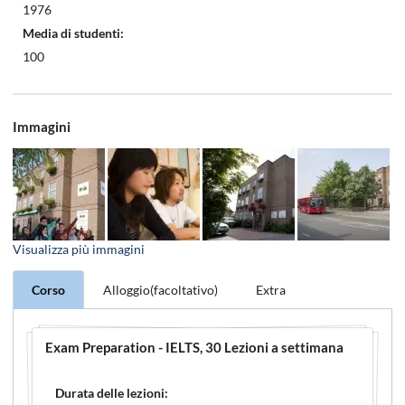
1976
Media di studenti:
100
Immagini
Visualizza
più immagini
Corso
Alloggio(facoltativo)
Extra
Exam Preparation - IELTS
, 30 Lezioni a settimana
Durata delle lezioni: