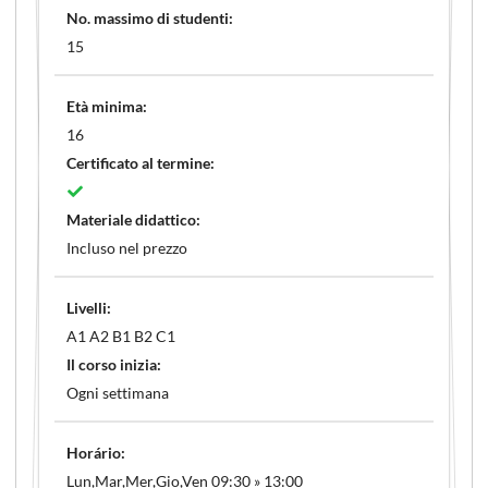
No. massimo di studenti:
15
Età minima:
16
Certificato al termine:
Materiale didattico:
Incluso nel prezzo
Livelli:
A1 A2 B1 B2 C1
Il corso inizia:
Ogni settimana
Horário:
Lun,Mar,Mer,Gio,Ven 09:30 » 13:00